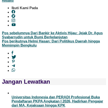
Redaksi
Ikuti Kami Pada
Navigasi
Pos sebelumnya
Dari Bankir ke Aktivis Hijau: Jejak Dr. Agus
Syabarrudin untuk Bumi Berkelanjutan
pos
Pos berikutnya
Helmi Hasan: Dari Politikus Daerah hingga
Memimpin Bengkulu
Jangan Lewatkan
Universitas Indonesia dan PERADI Profesional Buka
Pendaftaran PKPA Angkatan I 2026, Hadirkan Pengajar
dari MA, Kejaksaan hingga KPK