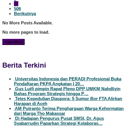
…
506
Berikutnya
No More Posts Available.
No more pages to load.
View More
Berita Terkini
Universitas Indonesia dan PERADI Profesional Buka
Pendaftaran PKPA Angkatan I 20…
Gus Lutfi pimpin Rapat Pleno DPP UMKM Nahdliyin
Bahas Program Strategis hingga P…
Tetes Kepedulian Diaspora: 5 Sumur Bor FTA Alirkan
Harapan di Aceh
AM Putranto Terima Penghargaan Warga Kehormatan
dari Marga Tho Makassar
Di Hadapan Pengurus Pusat SMSI, Dr. Agus
Syabarrudin Paparkan Strategi Kolaboras…