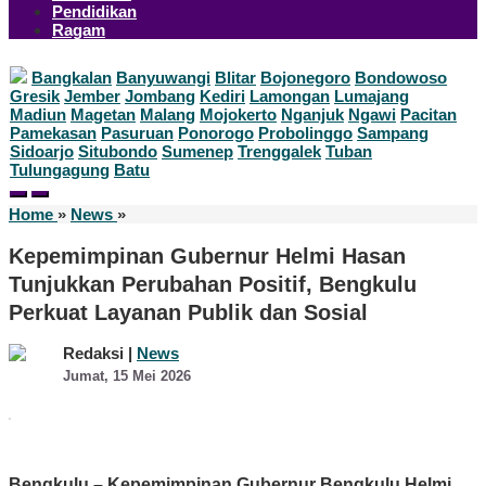
Pendidikan
Ragam
Bangkalan
Banyuwangi
Blitar
Bojonegoro
Bondowoso
Gresik
Jember
Jombang
Kediri
Lamongan
Lumajang
Madiun
Magetan
Malang
Mojokerto
Nganjuk
Ngawi
Pacitan
Pamekasan
Pasuruan
Ponorogo
Probolinggo
Sampang
Sidoarjo
Situbondo
Sumenep
Trenggalek
Tuban
Tulungagung
Batu
Kepemimpinan
Home
»
News
»
Gubernur
Helmi
Kepemimpinan Gubernur Helmi Hasan
Hasan
Tunjukkan Perubahan Positif, Bengkulu
Tunjukkan
Perubahan
Perkuat Layanan Publik dan Sosial
Positif,
Bengkulu
Redaksi |
News
Perkuat
oleh
Jumat, 15 Mei 2026
Layanan
Redaksi
Publik
dan
Sosial
Bengkulu – Kepemimpinan Gubernur Bengkulu Helmi