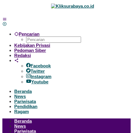
Lewati
ke
konten
Pencarian
Kebijakan Privasi
Pedoman Siber
Redaksi
Facebook
Twitter
Instagram
Youtube
Beranda
News
Pariwisata
Pendidikan
Ragam
Beranda
News
Pariwisata